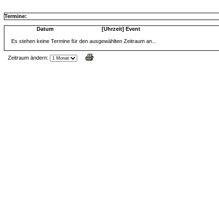
Termine:
Datum
[Uhrzeit] Event
Es stehen keine Termine für den ausgewählten Zeitraum an...
Zeitraum ändern:
Jax Calendar v1.34, by Jack (tR),
www.jtr.de/scripting/php