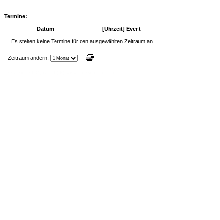
Termine:
Datum
[Uhrzeit] Event
Es stehen keine Termine für den ausgewählten Zeitraum an...
Zeitraum ändern:
Jax Calendar v1.34, by Jack (tR),
www.jtr.de/scripting/php