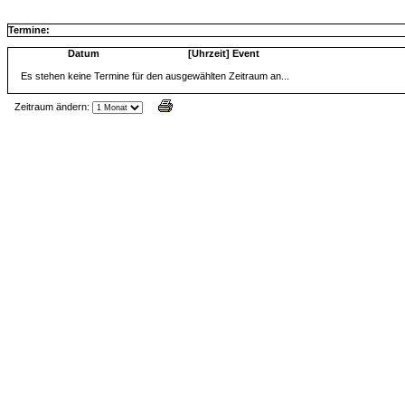
Termine:
Datum
[Uhrzeit] Event
Es stehen keine Termine für den ausgewählten Zeitraum an...
Zeitraum ändern:
Jax Calendar v1.34, by Jack (tR),
www.jtr.de/scripting/php