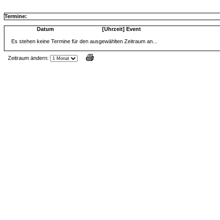
Termine:
Datum
[Uhrzeit] Event
Es stehen keine Termine für den ausgewählten Zeitraum an...
Zeitraum ändern:
Jax Calendar v1.34, by Jack (tR),
www.jtr.de/scripting/php