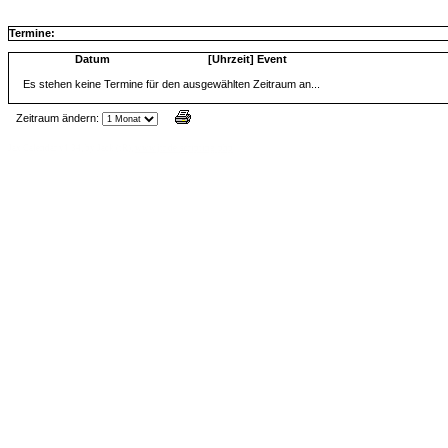
Termine:
Datum
[Uhrzeit] Event
Es stehen keine Termine für den ausgewählten Zeitraum an...
Zeitraum ändern:
Jax Calendar v1.34, by Jack (tR),
www.jtr.de/scripting/php