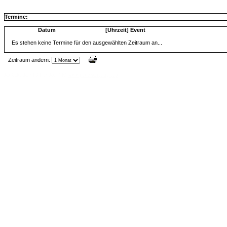
Termine:
Datum
[Uhrzeit] Event
Es stehen keine Termine für den ausgewählten Zeitraum an...
Zeitraum ändern:
Jax Calendar v1.34, by Jack (tR),
www.jtr.de/scripting/php