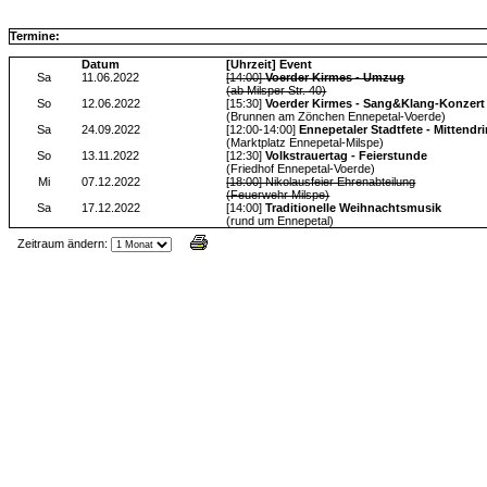
Termine:
Datum
[Uhrzeit] Event
Sa
11.06.2022
[14:00]
Voerder Kirmes - Umzug
(ab Milsper Str. 40)
So
12.06.2022
[15:30]
Voerder Kirmes - Sang&Klang-Konzert
(Brunnen am Zönchen Ennepetal-Voerde)
Sa
24.09.2022
[12:00-14:00]
Ennepetaler Stadtfete - Mittendri
(Marktplatz Ennepetal-Milspe)
So
13.11.2022
[12:30]
Volkstrauertag - Feierstunde
(Friedhof Ennepetal-Voerde)
Mi
07.12.2022
[18:00] Nikolausfeier Ehrenabteilung
(Feuerwehr Milspe)
Sa
17.12.2022
[14:00]
Traditionelle Weihnachtsmusik
(rund um Ennepetal)
Zeitraum ändern:
Jax Calendar v1.34, by Jack (tR),
www.jtr.de/scripting/php