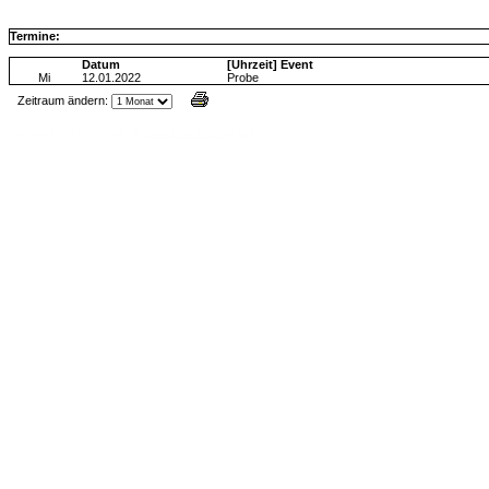
Termine:
Datum
[Uhrzeit] Event
Mi
12.01.2022
Probe
Zeitraum ändern:
Jax Calendar v1.34, by Jack (tR),
www.jtr.de/scripting/php