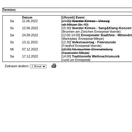
Termine:
Datum
[Uhrzeit] Event
Sa
11.06.2022
[14:00]
Voerder Kirmes - Umzug
(ab Milsper Str. 40)
So
12.06.2022
[15:30]
Voerder Kirmes - Sang&Klang-Konzert
(Brunnen am Zönchen Ennepetal-Voerde)
Sa
24.09.2022
[12:00-14:00]
Ennepetaler Stadtfete - Mittendri
(Marktplatz Ennepetal-Milspe)
So
13.11.2022
[12:30]
Volkstrauertag - Feierstunde
(Friedhof Ennepetal-Voerde)
Mi
07.12.2022
[18:00] Nikolausfeier Ehrenabteilung
(Feuerwehr Milspe)
Sa
17.12.2022
[14:00]
Traditionelle Weihnachtsmusik
(rund um Ennepetal)
Zeitraum ändern:
Jax Calendar v1.34, by Jack (tR),
www.jtr.de/scripting/php