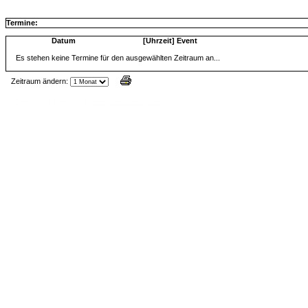
Termine:
Datum
[Uhrzeit] Event
Es stehen keine Termine für den ausgewählten Zeitraum an...
Zeitraum ändern:
Jax Calendar v1.34, by Jack (tR),
www.jtr.de/scripting/php