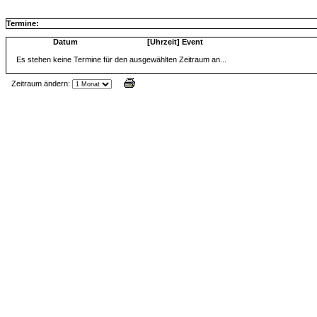
Termine:
Datum
[Uhrzeit] Event
Es stehen keine Termine für den ausgewählten Zeitraum an...
Zeitraum ändern:
Jax Calendar v1.34, by Jack (tR),
www.jtr.de/scripting/php