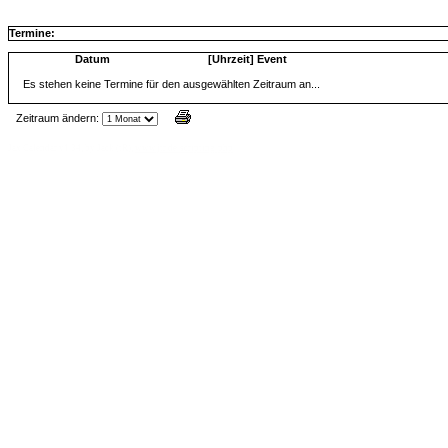
Termine:
Datum
[Uhrzeit] Event
Es stehen keine Termine für den ausgewählten Zeitraum an...
Zeitraum ändern:
Jax Calendar v1.34, by Jack (tR),
www.jtr.de/scripting/php