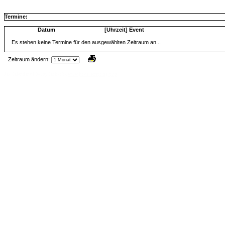
Termine:
Datum
[Uhrzeit] Event
Es stehen keine Termine für den ausgewählten Zeitraum an...
Zeitraum ändern:
Jax Calendar v1.34, by Jack (tR),
www.jtr.de/scripting/php