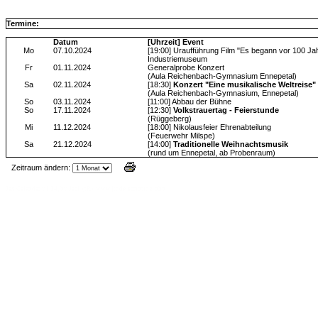
Termine:
Datum
[Uhrzeit] Event
Mo
07.10.2024
[19:00] Uraufführung Film "Es begann vor 100 Ja
Industriemuseum
Fr
01.11.2024
Generalprobe Konzert
(Aula Reichenbach-Gymnasium Ennepetal)
Sa
02.11.2024
[18:30]
Konzert "Eine musikalische Weltreise"
(Aula Reichenbach-Gymnasium, Ennepetal)
So
03.11.2024
[11:00] Abbau der Bühne
So
17.11.2024
[12:30]
Volkstrauertag - Feierstunde
(Rüggeberg)
Mi
11.12.2024
[18:00] Nikolausfeier Ehrenabteilung
(Feuerwehr Milspe)
Sa
21.12.2024
[14:00]
Traditionelle Weihnachtsmusik
(rund um Ennepetal, ab Probenraum)
Zeitraum ändern:
Jax Calendar v1.34, by Jack (tR),
www.jtr.de/scripting/php