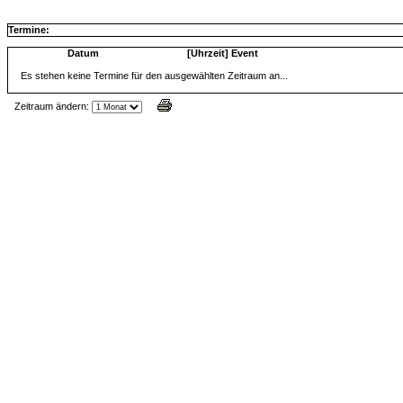
Termine:
Datum
[Uhrzeit] Event
Es stehen keine Termine für den ausgewählten Zeitraum an...
Zeitraum ändern:
Jax Calendar v1.34, by Jack (tR),
www.jtr.de/scripting/php