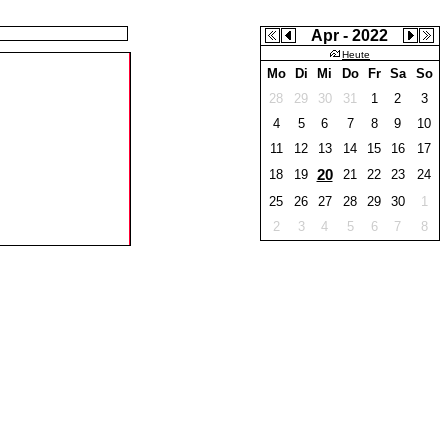
Apr - 2022
Heute
Mo
Di
Mi
Do
Fr
Sa
So
28
29
30
31
1
2
3
4
5
6
7
8
9
10
11
12
13
14
15
16
17
20
18
19
21
22
23
24
25
26
27
28
29
30
1
2
3
4
5
6
7
8