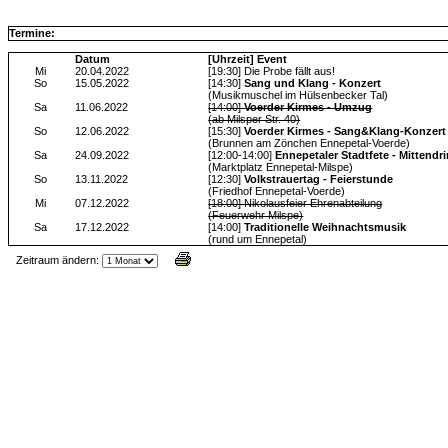
Termine:
Datum
[Uhrzeit] Event
Mi
20.04.2022
[19:30] Die Probe fällt aus!
So
15.05.2022
[14:30]
Sang und Klang - Konzert
(Musikmuschel im Hülsenbecker Tal)
Sa
11.06.2022
[14:00]
Voerder Kirmes - Umzug
(ab Milsper Str. 40)
So
12.06.2022
[15:30]
Voerder Kirmes - Sang&Klang-Konzert
(Brunnen am Zönchen Ennepetal-Voerde)
Sa
24.09.2022
[12:00-14:00]
Ennepetaler Stadtfete - Mittendri
(Marktplatz Ennepetal-Milspe)
So
13.11.2022
[12:30]
Volkstrauertag - Feierstunde
(Friedhof Ennepetal-Voerde)
Mi
07.12.2022
[18:00] Nikolausfeier Ehrenabteilung
(Feuerwehr Milspe)
Sa
17.12.2022
[14:00]
Traditionelle Weihnachtsmusik
(rund um Ennepetal)
Zeitraum ändern:
Jax Calendar v1.34, by Jack (tR),
www.jtr.de/scripting/php