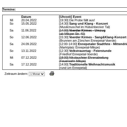
Termine:
Datum
[Uhrzeit] Event
Mi
20.04.2022
[19:30] Die Probe fällt aus!
So
15.05.2022
[14:30]
Sang und Klang - Konzert
(Musikmuschel im Hülsenbecker Tal)
Sa
11.06.2022
[14:00]
Voerder Kirmes - Umzug
(ab Milsper Str. 40)
So
12.06.2022
[15:30]
Voerder Kirmes - Sang&Klang-Konzert
(Brunnen am Zönchen Ennepetal-Voerde)
Sa
24.09.2022
[12:00-14:00]
Ennepetaler Stadtfete - Mittendri
(Marktplatz Ennepetal-Milspe)
So
13.11.2022
[12:30]
Volkstrauertag - Feierstunde
(Friedhof Ennepetal-Voerde)
Mi
07.12.2022
[18:00] Nikolausfeier Ehrenabteilung
(Feuerwehr Milspe)
Sa
17.12.2022
[14:00]
Traditionelle Weihnachtsmusik
(rund um Ennepetal)
Zeitraum ändern:
Jax Calendar v1.34, by Jack (tR),
www.jtr.de/scripting/php