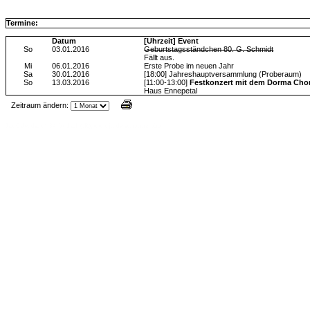
Termine:
Datum
[Uhrzeit] Event
So
03.01.2016
Geburtstagsständchen 80. G. Schmidt
Fällt aus.
Mi
06.01.2016
Erste Probe im neuen Jahr
Sa
30.01.2016
[18:00] Jahreshauptversammlung (Proberaum)
So
13.03.2016
[11:00-13:00]
Festkonzert mit dem Dorma Chor 
Haus Ennepetal
Zeitraum ändern:
Jax Calendar v1.34, by Jack (tR),
www.jtr.de/scripting/php