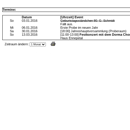
Termine:
Datum
[Uhrzeit] Event
So
03.01.2016
Geburtstagsständchen 80. G. Schmidt
Fällt aus.
Mi
06.01.2016
Erste Probe im neuen Jahr
Sa
30.01.2016
[18:00] Jahreshauptversammlung (Proberaum)
So
13.03.2016
[11:00-13:00]
Festkonzert mit dem Dorma Chor 
Haus Ennepetal
Zeitraum ändern:
Jax Calendar v1.34, by Jack (tR),
www.jtr.de/scripting/php