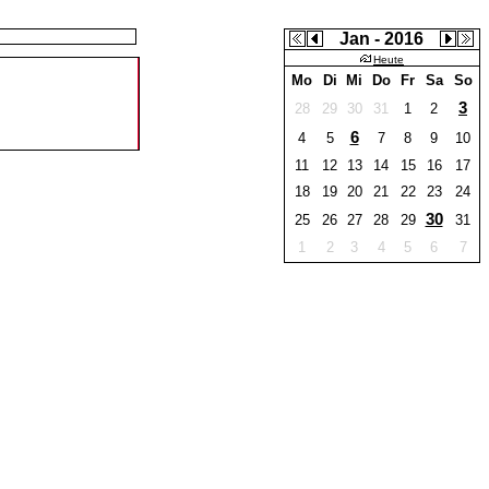
Jan - 2016
Heute
Mo
Di
Mi
Do
Fr
Sa
So
3
28
29
30
31
1
2
6
4
5
7
8
9
10
11
12
13
14
15
16
17
18
19
20
21
22
23
24
30
25
26
27
28
29
31
1
2
3
4
5
6
7