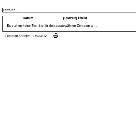
Termine:
Datum
[Uhrzeit] Event
Es stehen keine Termine für den ausgewählten Zeitraum an...
Zeitraum ändern:
Jax Calendar v1.34, by Jack (tR),
www.jtr.de/scripting/php