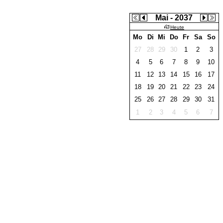
Mai - 2037
Heute
Mo
Di
Mi
Do
Fr
Sa
So
27
28
29
30
1
2
3
4
5
6
7
8
9
10
11
12
13
14
15
16
17
18
19
20
21
22
23
24
25
26
27
28
29
30
31
1
2
3
4
5
6
7