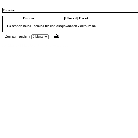
Termine:
Datum
[Uhrzeit] Event
Es stehen keine Termine für den ausgewählten Zeitraum an...
Zeitraum ändern:
Jax Calendar v1.34, by Jack (tR),
www.jtr.de/scripting/php