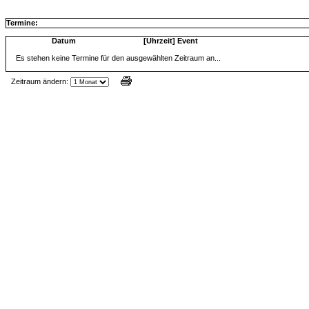
Termine:
Datum
[Uhrzeit] Event
Es stehen keine Termine für den ausgewählten Zeitraum an...
Zeitraum ändern:
Jax Calendar v1.34, by Jack (tR),
www.jtr.de/scripting/php