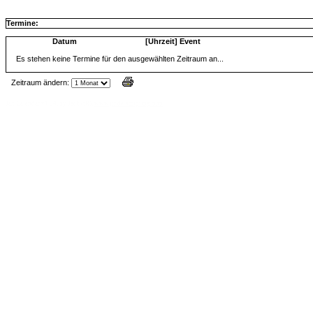
Termine:
Datum
[Uhrzeit] Event
Es stehen keine Termine für den ausgewählten Zeitraum an...
Zeitraum ändern:
Jax Calendar v1.34, by Jack (tR),
www.jtr.de/scripting/php