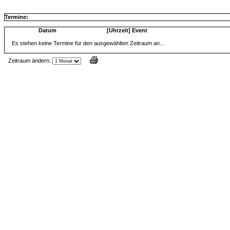
Termine:
Datum
[Uhrzeit] Event
Es stehen keine Termine für den ausgewählten Zeitraum an...
Zeitraum ändern:
Jax Calendar v1.34, by Jack (tR),
www.jtr.de/scripting/php