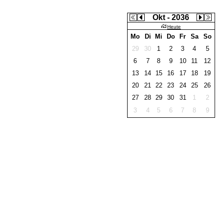
Okt - 2036
Heute
Mo
Di
Mi
Do
Fr
Sa
So
29
30
1
2
3
4
5
6
7
8
9
10
11
12
13
14
15
16
17
18
19
20
21
22
23
24
25
26
27
28
29
30
31
1
2
3
4
5
6
7
8
9