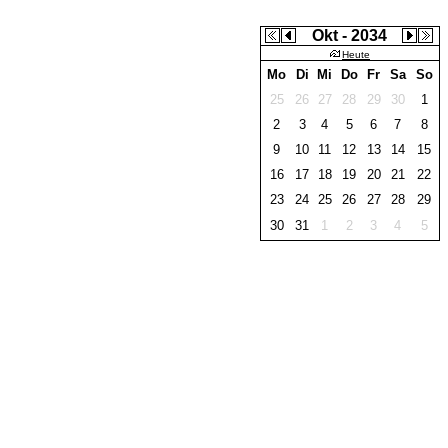
Okt - 2034
Heute
Mo
Di
Mi
Do
Fr
Sa
So
25
26
27
28
29
30
1
2
3
4
5
6
7
8
9
10
11
12
13
14
15
16
17
18
19
20
21
22
23
24
25
26
27
28
29
30
31
1
2
3
4
5