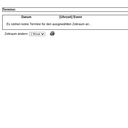
Termine:
Datum
[Uhrzeit] Event
Es stehen keine Termine für den ausgewählten Zeitraum an...
Zeitraum ändern:
Jax Calendar v1.34, by Jack (tR),
www.jtr.de/scripting/php