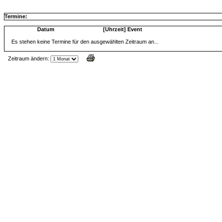
Termine:
Datum
[Uhrzeit] Event
Es stehen keine Termine für den ausgewählten Zeitraum an...
Zeitraum ändern:
Jax Calendar v1.34, by Jack (tR),
www.jtr.de/scripting/php