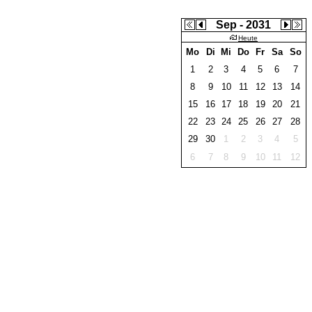
Sep - 2031
Heute
Mo
Di
Mi
Do
Fr
Sa
So
1
2
3
4
5
6
7
8
9
10
11
12
13
14
15
16
17
18
19
20
21
22
23
24
25
26
27
28
29
30
1
2
3
4
5
6
7
8
9
10
11
12