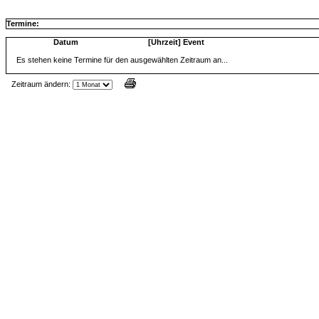
Termine:
Datum
[Uhrzeit] Event
Es stehen keine Termine für den ausgewählten Zeitraum an...
Zeitraum ändern:
Jax Calendar v1.34, by Jack (tR),
www.jtr.de/scripting/php