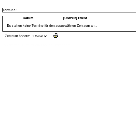
Termine:
Datum
[Uhrzeit] Event
Es stehen keine Termine für den ausgewählten Zeitraum an...
Zeitraum ändern:
Jax Calendar v1.34, by Jack (tR),
www.jtr.de/scripting/php