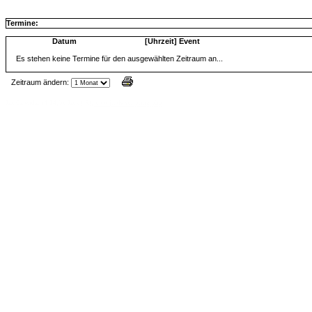
Termine:
Datum
[Uhrzeit] Event
Es stehen keine Termine für den ausgewählten Zeitraum an...
Zeitraum ändern:
Jax Calendar v1.34, by Jack (tR),
www.jtr.de/scripting/php