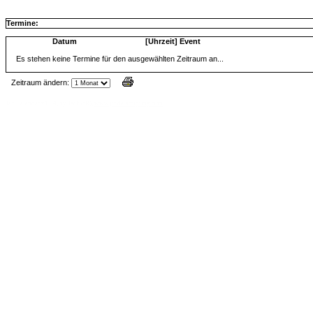
Termine:
Datum
[Uhrzeit] Event
Es stehen keine Termine für den ausgewählten Zeitraum an...
Zeitraum ändern:
Jax Calendar v1.34, by Jack (tR),
www.jtr.de/scripting/php