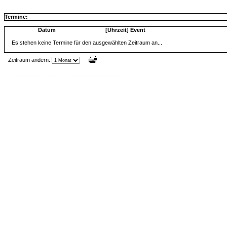
Termine:
Datum
[Uhrzeit] Event
Es stehen keine Termine für den ausgewählten Zeitraum an...
Zeitraum ändern:
Jax Calendar v1.34, by Jack (tR),
www.jtr.de/scripting/php