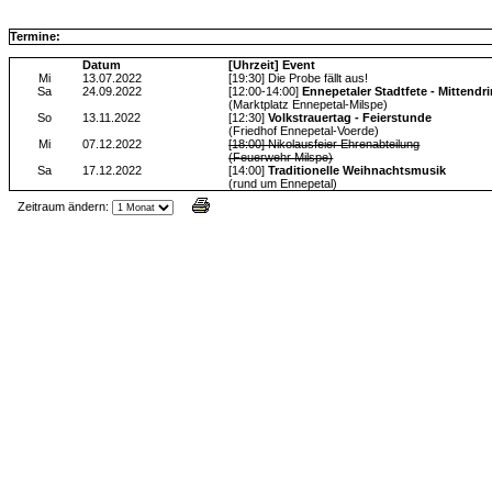
Termine:
Datum
[Uhrzeit] Event
Mi
13.07.2022
[19:30] Die Probe fällt aus!
Sa
24.09.2022
[12:00-14:00]
Ennepetaler Stadtfete - Mittendri
(Marktplatz Ennepetal-Milspe)
So
13.11.2022
[12:30]
Volkstrauertag - Feierstunde
(Friedhof Ennepetal-Voerde)
Mi
07.12.2022
[18:00] Nikolausfeier Ehrenabteilung
(Feuerwehr Milspe)
Sa
17.12.2022
[14:00]
Traditionelle Weihnachtsmusik
(rund um Ennepetal)
Zeitraum ändern:
Jax Calendar v1.34, by Jack (tR),
www.jtr.de/scripting/php