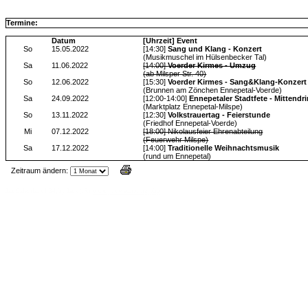
Termine:
Datum
[Uhrzeit] Event
So
15.05.2022
[14:30]
Sang und Klang - Konzert
(Musikmuschel im Hülsenbecker Tal)
Sa
11.06.2022
[14:00]
Voerder Kirmes - Umzug
(ab Milsper Str. 40)
So
12.06.2022
[15:30]
Voerder Kirmes - Sang&Klang-Konzert
(Brunnen am Zönchen Ennepetal-Voerde)
Sa
24.09.2022
[12:00-14:00]
Ennepetaler Stadtfete - Mittendri
(Marktplatz Ennepetal-Milspe)
So
13.11.2022
[12:30]
Volkstrauertag - Feierstunde
(Friedhof Ennepetal-Voerde)
Mi
07.12.2022
[18:00] Nikolausfeier Ehrenabteilung
(Feuerwehr Milspe)
Sa
17.12.2022
[14:00]
Traditionelle Weihnachtsmusik
(rund um Ennepetal)
Zeitraum ändern:
Jax Calendar v1.34, by Jack (tR),
www.jtr.de/scripting/php