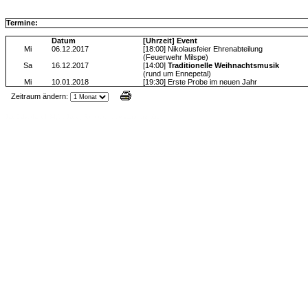
Termine:
Datum
[Uhrzeit] Event
Mi
06.12.2017
[18:00] Nikolausfeier Ehrenabteilung
(Feuerwehr Milspe)
Sa
16.12.2017
[14:00]
Traditionelle Weihnachtsmusik
(rund um Ennepetal)
Mi
10.01.2018
[19:30] Erste Probe im neuen Jahr
Zeitraum ändern:
Jax Calendar v1.34, by Jack (tR),
www.jtr.de/scripting/php