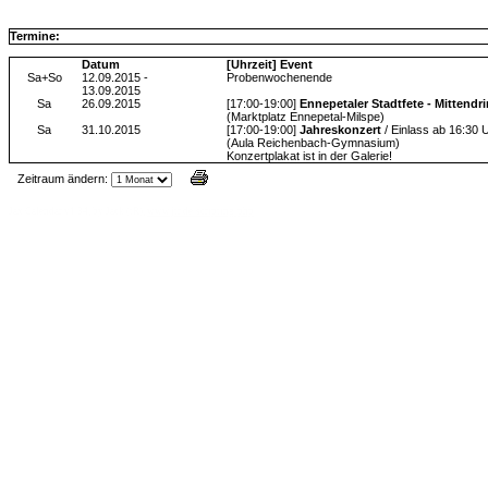
Termine:
Datum
[Uhrzeit] Event
Sa+So
12.09.2015 -
Probenwochenende
13.09.2015
Sa
26.09.2015
[17:00-19:00]
Ennepetaler Stadtfete - Mittendr
(Marktplatz Ennepetal-Milspe)
Sa
31.10.2015
[17:00-19:00]
Jahreskonzert
/ Einlass ab 16:30 
(Aula Reichenbach-Gymnasium)
Konzertplakat ist in der Galerie!
Zeitraum ändern:
Jax Calendar v1.34, by Jack (tR),
www.jtr.de/scripting/php