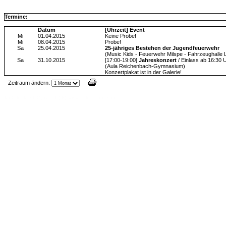
Termine:
Datum
[Uhrzeit] Event
Mi
01.04.2015
Keine Probe!
Mi
08.04.2015
Probe!
Sa
25.04.2015
25-jähriges Bestehen der Jugendfeuerwehr
(Music Kids - Feuerwehr Milspe - Fahrzeughalle 
Sa
31.10.2015
[17:00-19:00]
Jahreskonzert
/ Einlass ab 16:30 
(Aula Reichenbach-Gymnasium)
Konzertplakat ist in der Galerie!
Zeitraum ändern:
Jax Calendar v1.34, by Jack (tR),
www.jtr.de/scripting/php