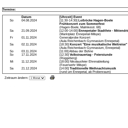
Termine:
Datum
[Uhrzeit] Event
So
04.08.2024
[11:30-14:30]
Loßröcke Hagen-Boele
Frühkonzert zum Sommerfest
(Hagen-Boele, Malmkestr. 68)
Sa
21.09.2024
[12:00-14:00]
Ennepetaler Stadtfete - Mittendri
(Marktplatz Ennepetal-Milspe)
Fr
01.11.2024
Generalprobe Konzert
(Aula Reichenbach-Gymnasium Ennepetal)
Sa
02.11.2024
[18:30]
Konzert "Eine musikalische Weltreise"
(Aula Reichenbach-Gymnasium, Ennepetal)
So
03.11.2024
[11:00] Abbau der Bühne
So
17.11.2024
[12:30]
Volkstrauertag - Feierstunde
(Rüggeberg)
Mi
11.12.2024
[18:00] Nikolausfeier Ehrenabteilung
(Feuerwehr Milspe)
Sa
21.12.2024
[14:00]
Traditionelle Weihnachtsmusik
(rund um Ennepetal, ab Probenraum)
Zeitraum ändern:
Jax Calendar v1.34, by Jack (tR),
www.jtr.de/scripting/php