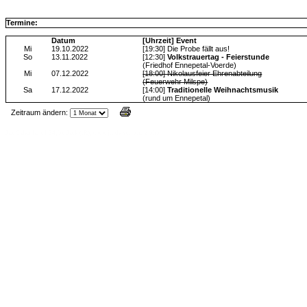
Termine:
Datum
[Uhrzeit] Event
Mi
19.10.2022
[19:30] Die Probe fällt aus!
So
13.11.2022
[12:30]
Volkstrauertag - Feierstunde
(Friedhof Ennepetal-Voerde)
Mi
07.12.2022
[18:00] Nikolausfeier Ehrenabteilung
(Feuerwehr Milspe)
Sa
17.12.2022
[14:00]
Traditionelle Weihnachtsmusik
(rund um Ennepetal)
Zeitraum ändern:
Jax Calendar v1.34, by Jack (tR),
www.jtr.de/scripting/php