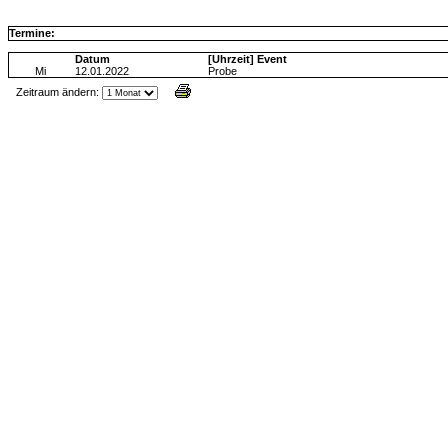
Termine:
Datum
[Uhrzeit] Event
Mi
12.01.2022
Probe
Zeitraum ändern:
Jax Calendar v1.34, by Jack (tR),
www.jtr.de/scripting/php