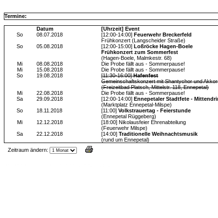
Termine:
Datum
[Uhrzeit] Event
So
08.07.2018
[12:00-14:00]
Feuerwehr Breckerfeld
Frühkonzert (Langscheider Straße)
So
05.08.2018
[12:00-15:00]
Loßröcke Hagen-Boele
Frühkonzert zum Sommerfest
(Hagen-Boele, Malmkestr. 68)
Mi
08.08.2018
Die Probe fällt aus - Sommerpause!
Mi
15.08.2018
Die Probe fällt aus - Sommerpause!
So
19.08.2018
[11:30-16:00]
Hafenfest
Gemeinschaftskonzert mit Shantychor und Akko
(Freizeitbad Platsch, Mittelstr. 118, Ennepetal)
Mi
22.08.2018
Die Probe fällt aus - Sommerpause!
Sa
29.09.2018
[12:00-14:00]
Ennepetaler Stadtfete - Mittendri
(Marktplatz Ennepetal-Milspe)
So
18.11.2018
[11:00]
Volkstrauertag - Feierstunde
(Ennepetal Rüggeberg)
Mi
12.12.2018
[18:00] Nikolausfeier Ehrenabteilung
(Feuerwehr Milspe)
Sa
22.12.2018
[14:00]
Traditionelle Weihnachtsmusik
(rund um Ennepetal)
Zeitraum ändern:
Jax Calendar v1.34, by Jack (tR),
www.jtr.de/scripting/php