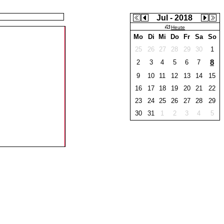
Jul - 2018
Heute
Mo
Di
Mi
Do
Fr
Sa
So
25
26
27
28
29
30
1
8
2
3
4
5
6
7
9
10
11
12
13
14
15
16
17
18
19
20
21
22
23
24
25
26
27
28
29
30
31
1
2
3
4
5