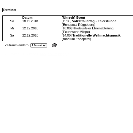
Termine:
Datum
[Uhrzeit] Event
So
18.11.2018
[11:00]
Volkstrauertag - Feierstunde
(Ennepetal Rüggeberg)
Mi
12.12.2018
[18:00] Nikolausfeier Ehrenabteilung
(Feuerwehr Milspe)
Sa
22.12.2018
[14:00]
Traditionelle Weihnachtsmusik
(rund um Ennepetal)
Zeitraum ändern:
Jax Calendar v1.34, by Jack (tR),
www.jtr.de/scripting/php