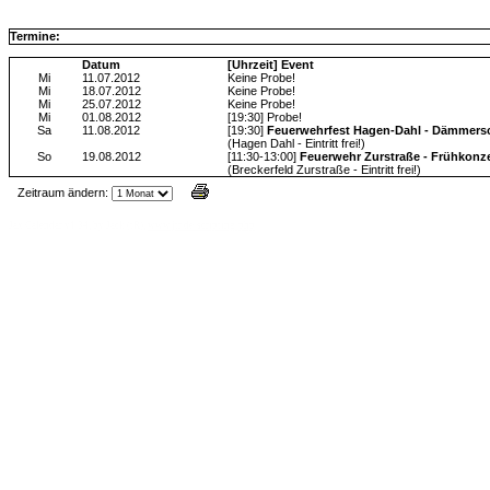
Termine:
Datum
[Uhrzeit] Event
Mi
11.07.2012
Keine Probe!
Mi
18.07.2012
Keine Probe!
Mi
25.07.2012
Keine Probe!
Mi
01.08.2012
[19:30] Probe!
Sa
11.08.2012
[19:30]
Feuerwehrfest Hagen-Dahl - Dämmer
(Hagen Dahl - Eintritt frei!)
So
19.08.2012
[11:30-13:00]
Feuerwehr Zurstraße - Frühkonz
(Breckerfeld Zurstraße - Eintritt frei!)
Zeitraum ändern:
Jax Calendar v1.34, by Jack (tR),
www.jtr.de/scripting/php